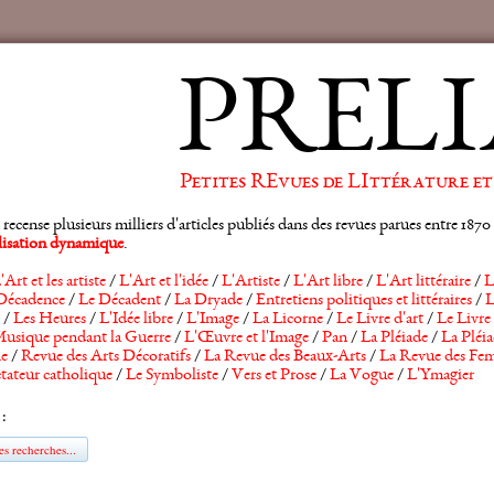
PRELI
Petites REvues de LIttérature et
ense plusieurs milliers d'articles publiés dans des revues parues entre 1870 et
alisation dynamique
.
'Art et les artiste
/
L'Art et l'idée
/
L'Artiste
/
L'Art libre
/
L'Art littéraire
/
L
Décadence
/
Le Décadent
/
La Dryade
/
Entretiens politiques et littéraires
/
L
/
Les Heures
/
L'Idée libre
/
L'Image
/
La Licorne
/
Le Livre d'art
/
Le Livre 
usique pendant la Guerre
/
L'Œuvre et l'Image
/
Pan
/
La Pléiade
/
La Pléia
he
/
Revue des Arts Décoratifs
/
La Revue des Beaux-Arts
/
La Revue des Fem
tateur catholique
/
Le Symboliste
/
Vers et Prose
/
La Vogue
/
L'Ymagier
 :
s recherches...