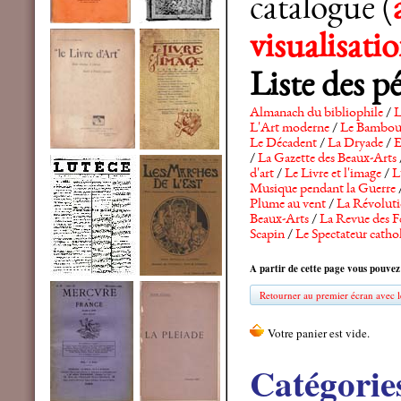
catalogue (
visualisat
Liste des p
Almanach du bibliophile
/
L
L'Art moderne
/
Le Bambo
Le Décadent
/
La Dryade
/
E
/
La Gazette des Beaux-Arts
d'art
/
Le Livre et l'image
/
L
Musique pendant la Guerre
Plume au vent
/
La Révolutio
Beaux-Arts
/
La Revue des F
Scapin
/
Le Spectateur catho
A partir de cette page vous pouvez
Retourner au premier écran avec le
Catégorie