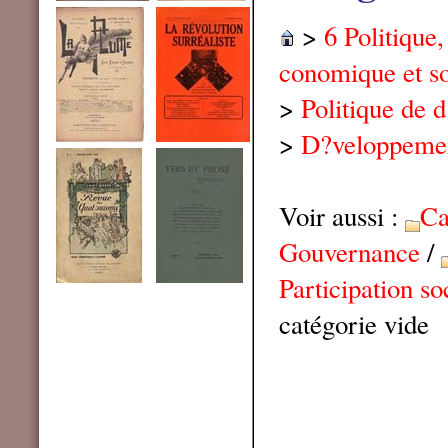
>
6 Politique
conomique et so
>
Politique de 
>
D?veloppement
Voir aussi :
Ca
Gouvernance
/
Participation so
catégorie vide