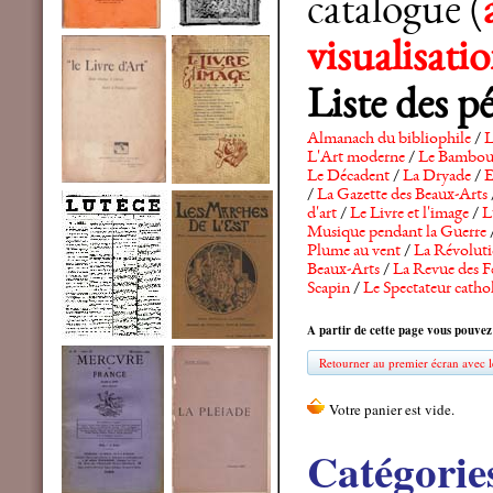
catalogue (
visualisat
Liste des p
Almanach du bibliophile
/
L
L'Art moderne
/
Le Bambo
Le Décadent
/
La Dryade
/
E
/
La Gazette des Beaux-Arts
d'art
/
Le Livre et l'image
/
L
Musique pendant la Guerre
Plume au vent
/
La Révolutio
Beaux-Arts
/
La Revue des F
Scapin
/
Le Spectateur catho
A partir de cette page vous pouvez
Retourner au premier écran avec le
Catégorie