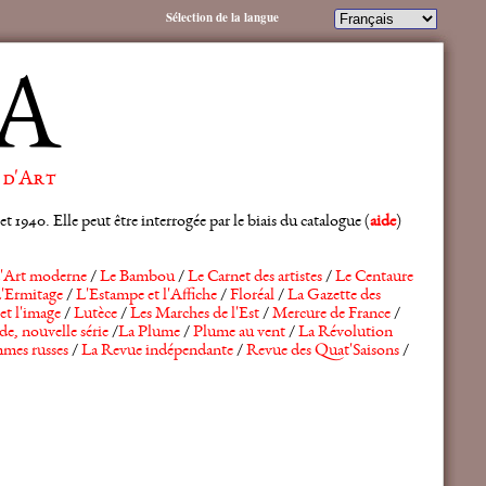
Sélection de la langue
A
 d'Art
 1940. Elle peut être interrogée par le biais du catalogue (
aide
)
'Art moderne
/
Le Bambou
/
Le Carnet des artistes
/
Le Centaure
'Ermitage
/
L'Estampe et l'Affiche
/
Floréal
/
La Gazette des
et l'image
/
Lutèce
/
Les Marches de l'Est
/
Mercure de France
/
de, nouvelle série
/
La Plume
/
Plume au vent
/
La Révolution
mes russes
/
La Revue indépendante
/
Revue des Quat'Saisons
/