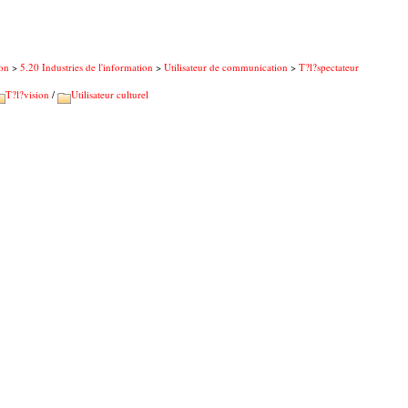
on
>
5.20 Industries de l'information
>
Utilisateur de communication
>
T?l?spectateur
T?l?vision
/
Utilisateur culturel