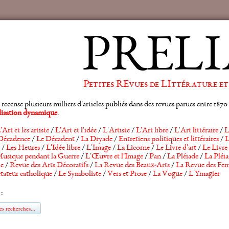
PRELI
Petites REvues de LIttérature et
ense plusieurs milliers d'articles publiés dans des revues parues entre 1870 et
alisation dynamique
.
'Art et les artiste
/
L'Art et l'idée
/
L'Artiste
/
L'Art libre
/
L'Art littéraire
/
L
Décadence
/
Le Décadent
/
La Dryade
/
Entretiens politiques et littéraires
/
L
/
Les Heures
/
L'Idée libre
/
L'Image
/
La Licorne
/
Le Livre d'art
/
Le Livre 
usique pendant la Guerre
/
L'Œuvre et l'Image
/
Pan
/
La Pléiade
/
La Pléia
he
/
Revue des Arts Décoratifs
/
La Revue des Beaux-Arts
/
La Revue des Fem
tateur catholique
/
Le Symboliste
/
Vers et Prose
/
La Vogue
/
L'Ymagier
 :
s recherches...