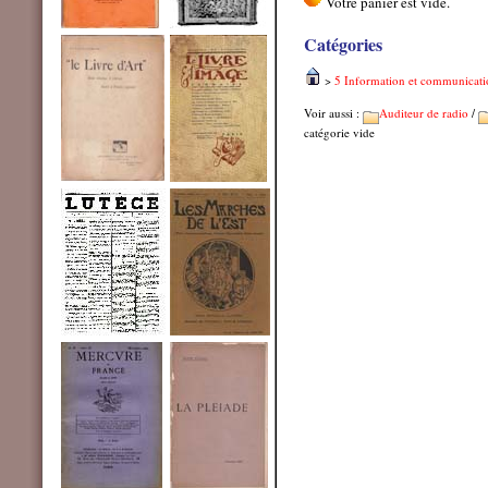
Catégories
>
5 Information et communicati
Voir aussi :
Auditeur de radio
/
catégorie vide