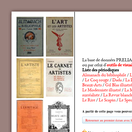
La base de données PRELIA rec
ou par celui d'
outils de visu
Liste des périodiques
Almanach du bibliophile
/
L
/
Le Coq rouge
/
Dada
/
La 
Beaux-Arts
/
Gil Blas illustré
Le Moderniste illustré
/
La M
surréaliste
/
La Revue blanc
Le Rire
/
Le Scapin
/
Le Spec
A partir de cette page vous pouvez
Retourner au premier écran avec le