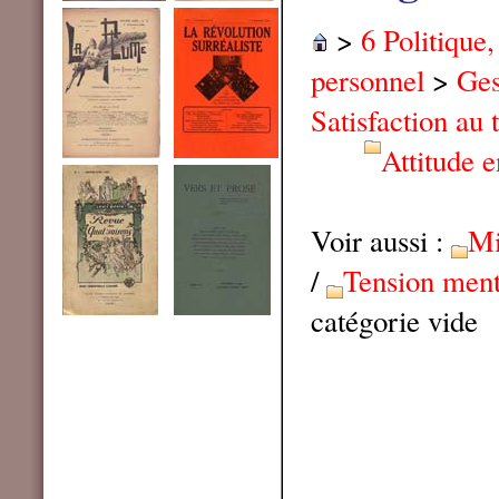
>
6 Politique
personnel
>
Ges
Satisfaction au t
Attitude e
Voir aussi :
Mi
/
Tension ment
catégorie vide