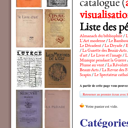
catalogue (
visualisat
Liste des p
Almanach du bibliophile
/
L
L'Art moderne
/
Le Bambo
Le Décadent
/
La Dryade
/
E
/
La Gazette des Beaux-Arts
d'art
/
Le Livre et l'image
/
L
Musique pendant la Guerre
Plume au vent
/
La Révolutio
Beaux-Arts
/
La Revue des F
Scapin
/
Le Spectateur catho
A partir de cette page vous pouvez
Retourner au premier écran avec le
Catégorie