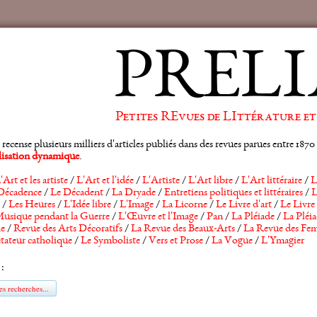
PRELI
Petites REvues de LIttérature et
ense plusieurs milliers d'articles publiés dans des revues parues entre 1870 et
alisation dynamique
.
'Art et les artiste
/
L'Art et l'idée
/
L'Artiste
/
L'Art libre
/
L'Art littéraire
/
L
Décadence
/
Le Décadent
/
La Dryade
/
Entretiens politiques et littéraires
/
L
/
Les Heures
/
L'Idée libre
/
L'Image
/
La Licorne
/
Le Livre d'art
/
Le Livre 
usique pendant la Guerre
/
L'Œuvre et l'Image
/
Pan
/
La Pléiade
/
La Pléia
he
/
Revue des Arts Décoratifs
/
La Revue des Beaux-Arts
/
La Revue des Fem
tateur catholique
/
Le Symboliste
/
Vers et Prose
/
La Vogue
/
L'Ymagier
 :
s recherches...