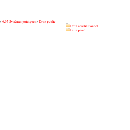
>
6.05 Syst?mes juridiques
>
Droit public
Droit constitutionnel
Droit p?nal