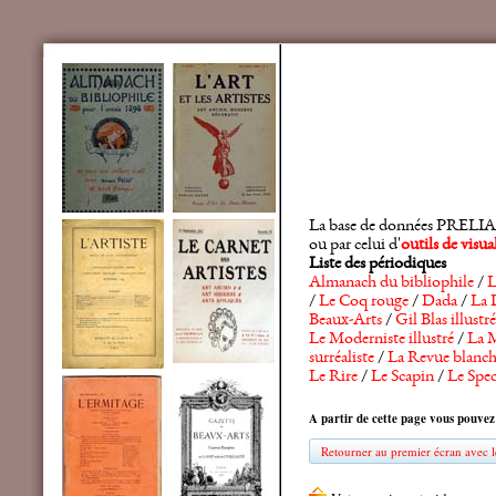
La base de données PRELIA rec
ou par celui d'
outils de visu
Liste des périodiques
Almanach du bibliophile
/
L
/
Le Coq rouge
/
Dada
/
La 
Beaux-Arts
/
Gil Blas illustré
Le Moderniste illustré
/
La M
surréaliste
/
La Revue blanc
Le Rire
/
Le Scapin
/
Le Spec
A partir de cette page vous pouvez
Retourner au premier écran avec le