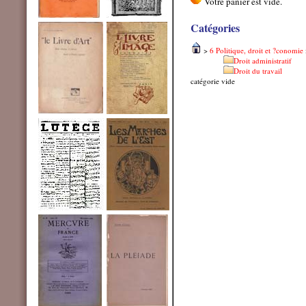
Catégories
>
6 Politique, droit et ?conomie
Droit administratif
Droit du travail
catégorie vide