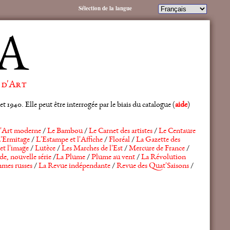
Sélection de la langue
A
 d'Art
 1940. Elle peut être interrogée par le biais du catalogue (
aide
)
'Art moderne
/
Le Bambou
/
Le Carnet des artistes
/
Le Centaure
'Ermitage
/
L'Estampe et l'Affiche
/
Floréal
/
La Gazette des
et l'image
/
Lutèce
/
Les Marches de l'Est
/
Mercure de France
/
de, nouvelle série
/
La Plume
/
Plume au vent
/
La Révolution
mes russes
/
La Revue indépendante
/
Revue des Quat'Saisons
/