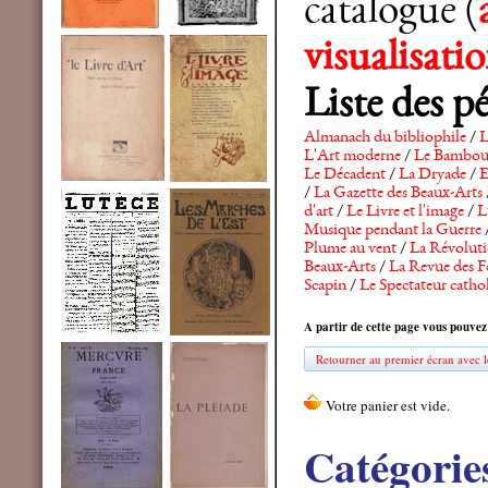
catalogue (
visualisat
Liste des p
Almanach du bibliophile
/
L
L'Art moderne
/
Le Bambo
Le Décadent
/
La Dryade
/
E
/
La Gazette des Beaux-Arts
d'art
/
Le Livre et l'image
/
L
Musique pendant la Guerre
Plume au vent
/
La Révolutio
Beaux-Arts
/
La Revue des F
Scapin
/
Le Spectateur catho
A partir de cette page vous pouvez
Retourner au premier écran avec le
Catégorie