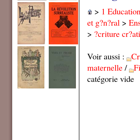
>
1 Educatio
et g?n?ral
>
Ens
>
?criture cr?at
Voir aussi :
Cr
maternelle
/
F
catégorie vide