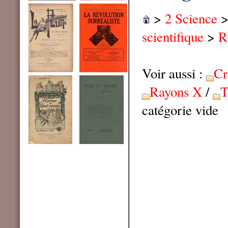
>
2 Science
scientifique
>
R
Voir aussi :
Cr
Rayons X
/
T
catégorie vide