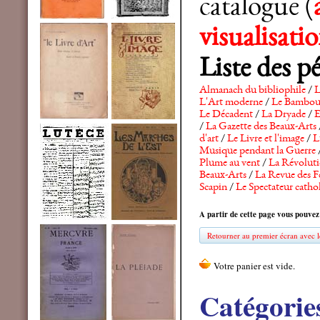
catalogue (
visualisat
Liste des p
Almanach du bibliophile
/
L
L'Art moderne
/
Le Bambo
Le Décadent
/
La Dryade
/
E
/
La Gazette des Beaux-Arts
d'art
/
Le Livre et l'image
/
L
Musique pendant la Guerre
Plume au vent
/
La Révolutio
Beaux-Arts
/
La Revue des F
Scapin
/
Le Spectateur catho
A partir de cette page vous pouvez
Retourner au premier écran avec le
Catégorie