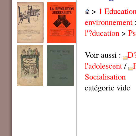
>
1 Educatio
environnement
l'?ducation
>
Ps
Voir aussi :
D?
l'adolescent
/
Socialisation
catégorie vide