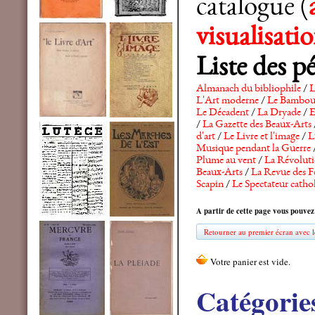
catalogue (
visualisat
Liste des p
Almanach du bibliophile
/
L
L'Art moderne
/
Le Bambo
Le Décadent
/
La Dryade
/
E
/
La Gazette des Beaux-Arts
d'art
/
Le Livre et l'image
/
L
Musique pendant la Guerre
Plume au vent
/
La Révolutio
Beaux-Arts
/
La Revue des F
Scapin
/
Le Spectateur catho
A partir de cette page vous pouvez
Retourner au premier écran avec le
Catégorie