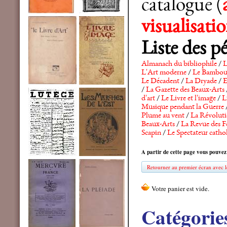
catalogue (
visualisat
Liste des p
Almanach du bibliophile
/
L
L'Art moderne
/
Le Bambo
Le Décadent
/
La Dryade
/
E
/
La Gazette des Beaux-Arts
d'art
/
Le Livre et l'image
/
L
Musique pendant la Guerre
Plume au vent
/
La Révolutio
Beaux-Arts
/
La Revue des F
Scapin
/
Le Spectateur catho
A partir de cette page vous pouvez
Retourner au premier écran avec le
Catégorie