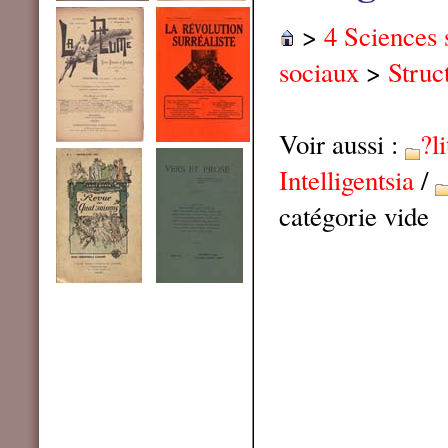
>
4 Sciences 
sociaux
>
Struc
Voir aussi :
?l
Intelligentsia
/
catégorie vide