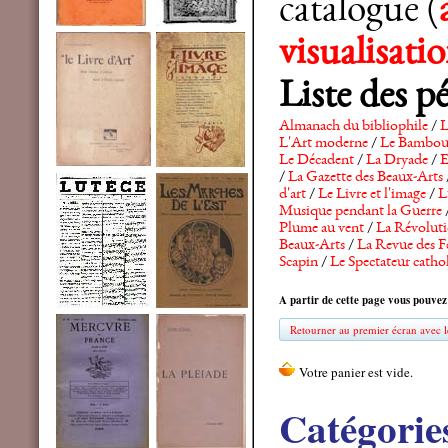
catalogue (
visualisat
Liste des p
Almanach du bibliophile
/
L
L'Art moderne
/
Le Bambo
Le Décadent
/
La Dryade
/
E
/
La Gazette des Beaux-Arts
d'art
/
Le Livre et l'image
/
L
Musique pendant la Guerre
Plume au vent
/
La Révolutio
Beaux-Arts
/
La Revue des F
Scapin
/
Le Spectateur catho
A partir de cette page vous pouvez
Retourner au premier écran avec le
Catégorie