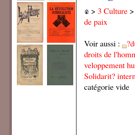
>
3 Culture
de paix
Voir aussi :
?d
droits de l'hom
veloppement h
Solidarit? inter
catégorie vide