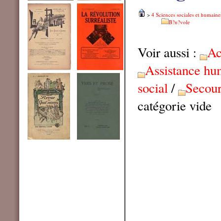
>
4 Sciences sociales et humaine
B?n?vole
Voir aussi :
Ac
Assistance hu
social
/
Secour
catégorie vide