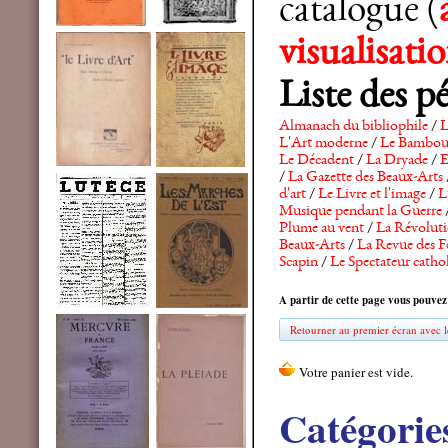
catalogue (
visualisat
Liste des p
Almanach du bibliophile
/
L
L'Art moderne
/
Le Bambo
Le Décadent
/
La Dryade
/
E
/
La Gazette des Beaux-Arts
d'art
/
Le Livre et l'image
/
L
Musique pendant la Guerre
Plume au vent
/
La Révolutio
Beaux-Arts
/
La Revue des F
Scapin
/
Le Spectateur catho
A partir de cette page vous pouvez
Retourner au premier écran avec le
Catégorie