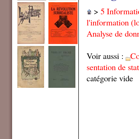
>
5 Informat
l'information (l
Analyse de don
Voir aussi :
Co
sentation de stat
catégorie vide