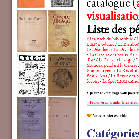
catalogue (
visualisat
Liste des p
Almanach du bibliophile
/
L
L'Art moderne
/
Le Bambo
Le Décadent
/
La Dryade
/
E
/
La Gazette des Beaux-Arts
d'art
/
Le Livre et l'image
/
L
Musique pendant la Guerre
Plume au vent
/
La Révolutio
Beaux-Arts
/
La Revue des F
Scapin
/
Le Spectateur catho
A partir de cette page vous pouvez
Retourner au premier écran avec le
Catégorie