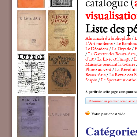
catalogue (
visualisat
Liste des p
Almanach du bibliophile
/
L
L'Art moderne
/
Le Bambo
Le Décadent
/
La Dryade
/
E
/
La Gazette des Beaux-Arts
d'art
/
Le Livre et l'image
/
L
Musique pendant la Guerre
Plume au vent
/
La Révolutio
Beaux-Arts
/
La Revue des F
Scapin
/
Le Spectateur catho
A partir de cette page vous pouvez
Retourner au premier écran avec le
Catégorie