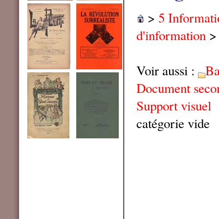
>
5 Informat
d'information
Voir aussi :
Ba
Document seco
Support visuel
catégorie vide