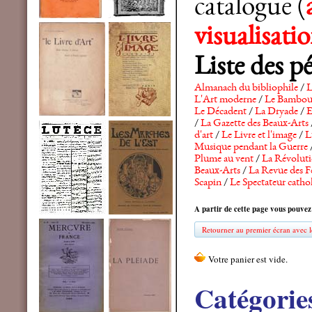
catalogue (
visualisat
Liste des p
Almanach du bibliophile
/
L
L'Art moderne
/
Le Bambo
Le Décadent
/
La Dryade
/
E
/
La Gazette des Beaux-Arts
d'art
/
Le Livre et l'image
/
L
Musique pendant la Guerre
Plume au vent
/
La Révolutio
Beaux-Arts
/
La Revue des F
Scapin
/
Le Spectateur catho
A partir de cette page vous pouvez
Retourner au premier écran avec le
Catégorie