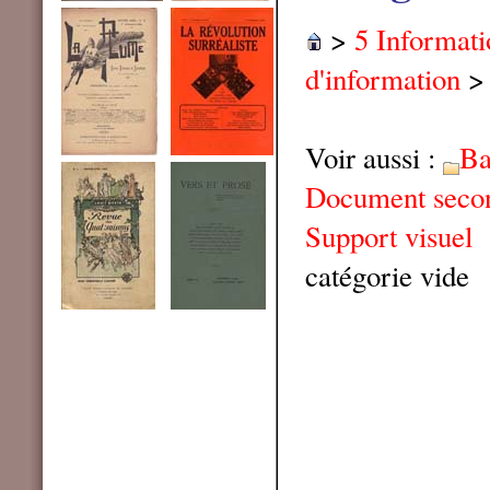
>
5 Informat
d'information
Voir aussi :
Ba
Document seco
Support visuel
catégorie vide