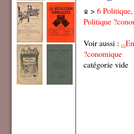
>
6 Politique
Politique ?con
Voir aussi :
En
?conomique
catégorie vide