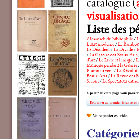
catalogue (
visualisat
Liste des p
Almanach du bibliophile
/
L
L'Art moderne
/
Le Bambo
Le Décadent
/
La Dryade
/
E
/
La Gazette des Beaux-Arts
d'art
/
Le Livre et l'image
/
L
Musique pendant la Guerre
Plume au vent
/
La Révolutio
Beaux-Arts
/
La Revue des F
Scapin
/
Le Spectateur catho
A partir de cette page vous pouvez
Retourner au premier écran avec le
Catégorie