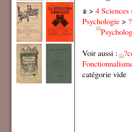
>
4 Sciences 
Psychologie
>
?
Psycholog
Voir aussi :
?c
Fonctionnalism
catégorie vide