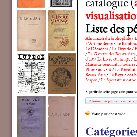
catalogue (
visualisat
Liste des p
Almanach du bibliophile
/
L
L'Art moderne
/
Le Bambo
Le Décadent
/
La Dryade
/
E
/
La Gazette des Beaux-Arts
d'art
/
Le Livre et l'image
/
L
Musique pendant la Guerre
Plume au vent
/
La Révolutio
Beaux-Arts
/
La Revue des F
Scapin
/
Le Spectateur catho
A partir de cette page vous pouvez
Retourner au premier écran avec le
Catégorie