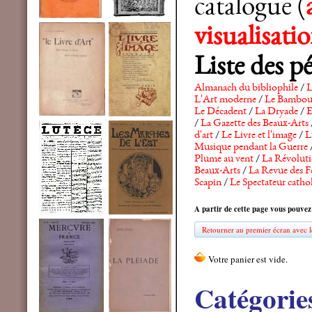
catalogue (
visualisat
Liste des p
Almanach du bibliophile
/
L
L'Art moderne
/
Le Bambo
Le Décadent
/
La Dryade
/
E
/
La Gazette des Beaux-Arts
d'art
/
Le Livre et l'image
/
L
Musique pendant la Guerre
Plume au vent
/
La Révolutio
Beaux-Arts
/
La Revue des F
Scapin
/
Le Spectateur catho
A partir de cette page vous pouvez
Retourner au premier écran avec le
Catégorie