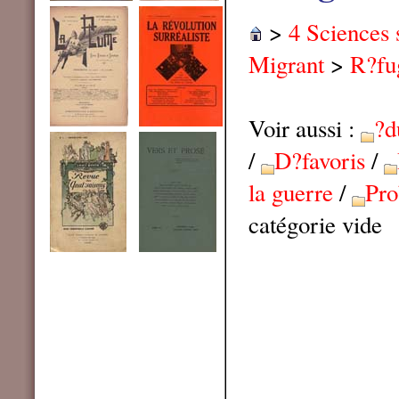
>
4 Sciences 
Migrant
>
R?fu
Voir aussi :
?d
/
D?favoris
/
la guerre
/
Pro
catégorie vide