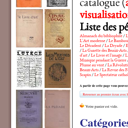
catalogue (
visualisat
Liste des p
Almanach du bibliophile
/
L
L'Art moderne
/
Le Bambo
Le Décadent
/
La Dryade
/
E
/
La Gazette des Beaux-Arts
d'art
/
Le Livre et l'image
/
L
Musique pendant la Guerre
Plume au vent
/
La Révolutio
Beaux-Arts
/
La Revue des F
Scapin
/
Le Spectateur catho
A partir de cette page vous pouvez
Retourner au premier écran avec le
Catégorie