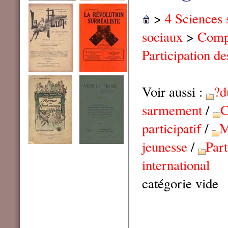
>
4 Sciences 
sociaux
>
Compo
Participation de
Voir aussi :
?d
sarmement
/
C
participatif
/
M
jeunesse
/
Part
international
catégorie vide