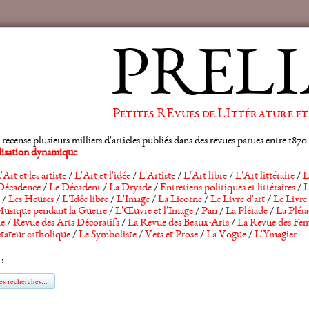
PRELI
Petites REvues de LIttérature et
ense plusieurs milliers d'articles publiés dans des revues parues entre 1870 et
alisation dynamique
.
'Art et les artiste
/
L'Art et l'idée
/
L'Artiste
/
L'Art libre
/
L'Art littéraire
/
L
Décadence
/
Le Décadent
/
La Dryade
/
Entretiens politiques et littéraires
/
L
/
Les Heures
/
L'Idée libre
/
L'Image
/
La Licorne
/
Le Livre d'art
/
Le Livre 
usique pendant la Guerre
/
L'Œuvre et l'Image
/
Pan
/
La Pléiade
/
La Pléia
he
/
Revue des Arts Décoratifs
/
La Revue des Beaux-Arts
/
La Revue des Fem
tateur catholique
/
Le Symboliste
/
Vers et Prose
/
La Vogue
/
L'Ymagier
 :
s recherches...