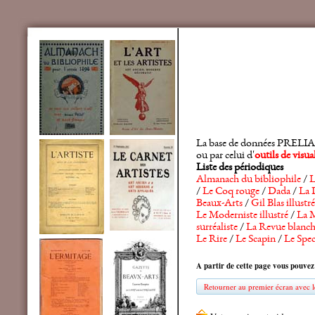
La base de données PRELIA rec
ou par celui d'
outils de visu
Liste des périodiques
Almanach du bibliophile
/
L
/
Le Coq rouge
/
Dada
/
La 
Beaux-Arts
/
Gil Blas illustré
Le Moderniste illustré
/
La M
surréaliste
/
La Revue blanc
Le Rire
/
Le Scapin
/
Le Spec
A partir de cette page vous pouvez
Retourner au premier écran avec le