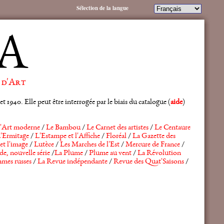
Sélection de la langue
A
 d'Art
 1940. Elle peut être interrogée par le biais du catalogue (
aide
)
'Art moderne
/
Le Bambou
/
Le Carnet des artistes
/
Le Centaure
'Ermitage
/
L'Estampe et l'Affiche
/
Floréal
/
La Gazette des
et l'image
/
Lutèce
/
Les Marches de l'Est
/
Mercure de France
/
de, nouvelle série
/
La Plume
/
Plume au vent
/
La Révolution
mes russes
/
La Revue indépendante
/
Revue des Quat'Saisons
/