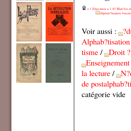
>
1 Education
>
1.45 Mati?res d
Alphab?tisation foncti
Voir aussi :
?d
Alphab?tisation
tisme
/
Droit ?
Enseignement 
la lecture
/
N?
de postalphab?t
catégorie vide