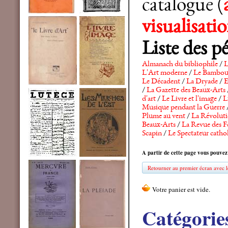
catalogue (
visualisat
Liste des p
Almanach du bibliophile
/
L
L'Art moderne
/
Le Bambo
Le Décadent
/
La Dryade
/
E
/
La Gazette des Beaux-Arts
d'art
/
Le Livre et l'image
/
L
Musique pendant la Guerre
Plume au vent
/
La Révolutio
Beaux-Arts
/
La Revue des F
Scapin
/
Le Spectateur catho
A partir de cette page vous pouvez
Retourner au premier écran avec le
Catégorie