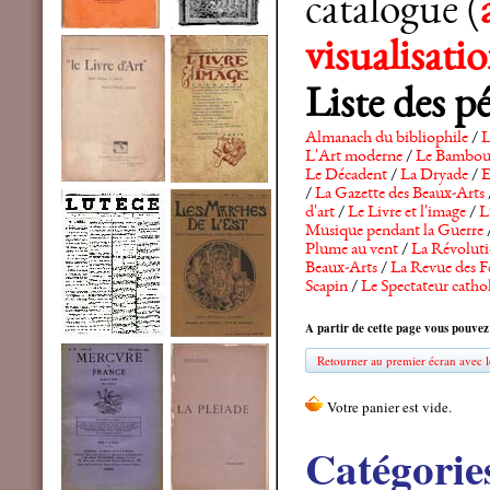
catalogue (
visualisat
Liste des p
Almanach du bibliophile
/
L
L'Art moderne
/
Le Bambo
Le Décadent
/
La Dryade
/
E
/
La Gazette des Beaux-Arts
d'art
/
Le Livre et l'image
/
L
Musique pendant la Guerre
Plume au vent
/
La Révolutio
Beaux-Arts
/
La Revue des F
Scapin
/
Le Spectateur catho
A partir de cette page vous pouvez
Retourner au premier écran avec le
Catégorie