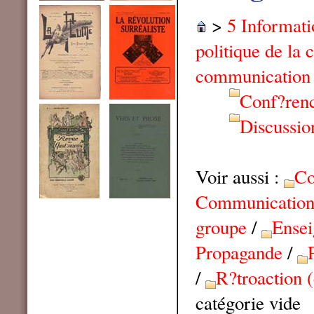
>
5 Informat
politique de la
communication
Conf?ren
Discussio
Voir aussi :
Co
Communication 
groupe
/
Ensei
Propagande
/
/
R?troaction 
catégorie vide