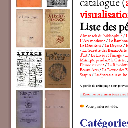
catalogue (
visualisat
Liste des p
Almanach du bibliophile
/
L
L'Art moderne
/
Le Bambo
Le Décadent
/
La Dryade
/
E
/
La Gazette des Beaux-Arts
d'art
/
Le Livre et l'image
/
L
Musique pendant la Guerre
Plume au vent
/
La Révolutio
Beaux-Arts
/
La Revue des F
Scapin
/
Le Spectateur catho
A partir de cette page vous pouvez
Retourner au premier écran avec le
Catégorie