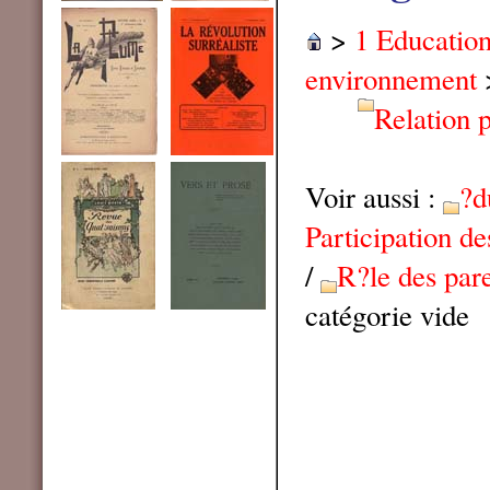
>
1 Educatio
environnement
Relation 
Voir aussi :
?d
Participation de
/
R?le des par
catégorie vide