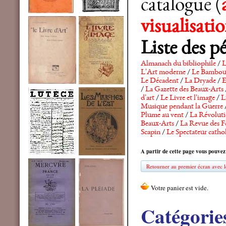
catalogue (
visualisat
Liste des p
Almanach du bibliophile
/
L
L'Art moderne
/
Le Bambo
Le Décadent
/
La Dryade
/
E
/
La Gazette des Beaux-Arts
d'art
/
Le Livre et l'image
/
L
Musique pendant la Guerre
Plume au vent
/
La Révolutio
Beaux-Arts
/
La Revue des F
Scapin
/
Le Spectateur catho
A partir de cette page vous pouvez
Retourner au premier écran avec le
Catégorie