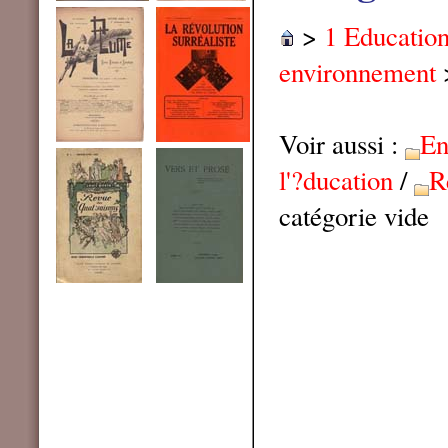
>
1 Educatio
environnement
Voir aussi :
En
l'?ducation
/
R
catégorie vide