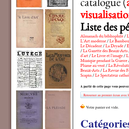
catalogue (
visualisat
Liste des p
Almanach du bibliophile
/
L
L'Art moderne
/
Le Bambo
Le Décadent
/
La Dryade
/
E
/
La Gazette des Beaux-Arts
d'art
/
Le Livre et l'image
/
L
Musique pendant la Guerre
Plume au vent
/
La Révolutio
Beaux-Arts
/
La Revue des F
Scapin
/
Le Spectateur catho
A partir de cette page vous pouvez
Retourner au premier écran avec le
Catégorie