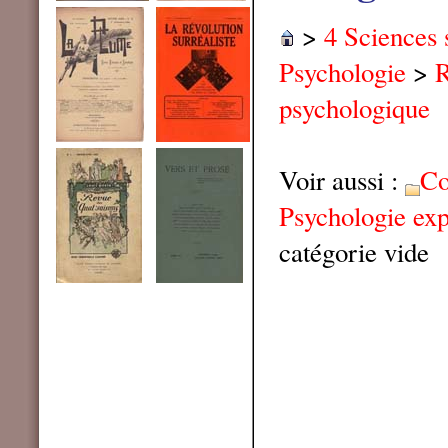
>
4 Sciences 
Psychologie
>
R
psychologique
Voir aussi :
Co
Psychologie ex
catégorie vide