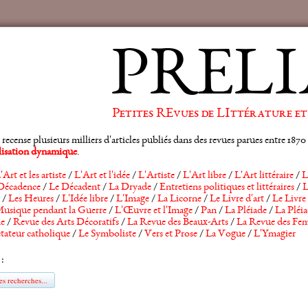
PRELI
Petites REvues de LIttérature et
ense plusieurs milliers d'articles publiés dans des revues parues entre 1870 et
alisation dynamique
.
'Art et les artiste
/
L'Art et l'idée
/
L'Artiste
/
L'Art libre
/
L'Art littéraire
/
L
Décadence
/
Le Décadent
/
La Dryade
/
Entretiens politiques et littéraires
/
L
/
Les Heures
/
L'Idée libre
/
L'Image
/
La Licorne
/
Le Livre d'art
/
Le Livre 
usique pendant la Guerre
/
L'Œuvre et l'Image
/
Pan
/
La Pléiade
/
La Pléia
he
/
Revue des Arts Décoratifs
/
La Revue des Beaux-Arts
/
La Revue des Fem
tateur catholique
/
Le Symboliste
/
Vers et Prose
/
La Vogue
/
L'Ymagier
 :
s recherches...