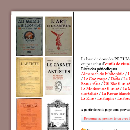
La base de données PRELIA rec
ou par celui d'
outils de visu
Liste des périodiques
Almanach du bibliophile
/
L
/
Le Coq rouge
/
Dada
/
La 
Beaux-Arts
/
Gil Blas illustré
Le Moderniste illustré
/
La M
surréaliste
/
La Revue blanc
Le Rire
/
Le Scapin
/
Le Spec
A partir de cette page vous pouvez
Retourner au premier écran avec le