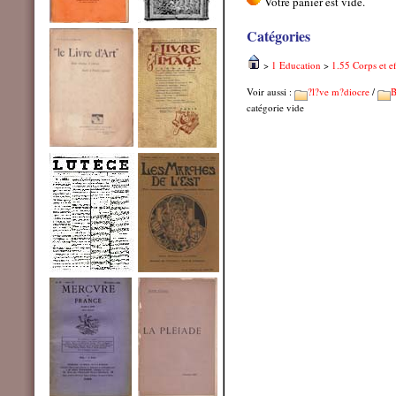
Catégories
>
1 Education
>
1.55 Corps et ef
Voir aussi :
?l?ve m?diocre
/
B
catégorie vide