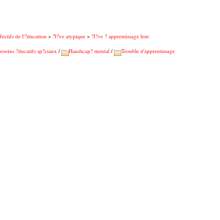
fectifs de l'?ducation
>
?l?ve atypique
>
?l?ve ? apprentissage lent
esoins ?ducatifs sp?ciaux
/
Handicap? mental
/
Trouble d'apprentissage