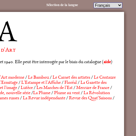
Sélection de la langue
A
 d'Art
 1940. Elle peut être interrogée par le biais du catalogue (
aide
)
'Art moderne
/
Le Bambou
/
Le Carnet des artistes
/
Le Centaure
'Ermitage
/
L'Estampe et l'Affiche
/
Floréal
/
La Gazette des
et l'image
/
Lutèce
/
Les Marches de l'Est
/
Mercure de France
/
de, nouvelle série
/
La Plume
/
Plume au vent
/
La Révolution
mes russes
/
La Revue indépendante
/
Revue des Quat'Saisons
/