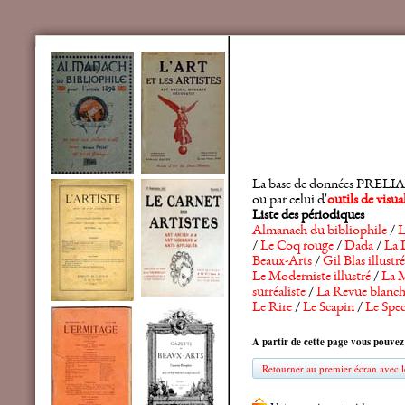
La base de données PRELIA rec
ou par celui d'
outils de visu
Liste des périodiques
Almanach du bibliophile
/
L
/
Le Coq rouge
/
Dada
/
La 
Beaux-Arts
/
Gil Blas illustré
Le Moderniste illustré
/
La M
surréaliste
/
La Revue blanc
Le Rire
/
Le Scapin
/
Le Spec
A partir de cette page vous pouvez
Retourner au premier écran avec le