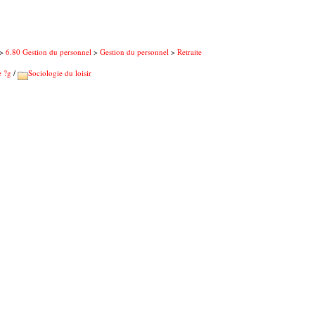
>
6.80 Gestion du personnel
>
Gestion du personnel
>
Retraite
e ?g
/
Sociologie du loisir