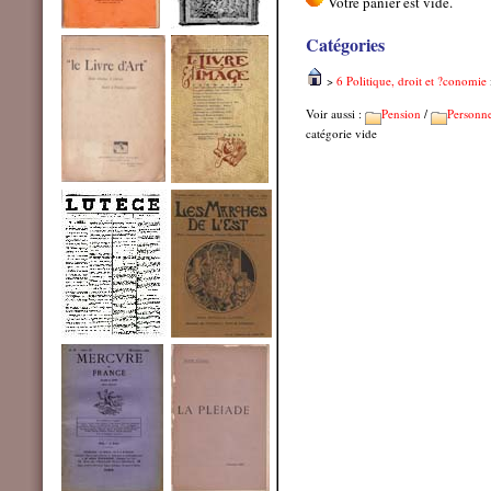
Catégories
>
6 Politique, droit et ?conomie
Voir aussi :
Pension
/
Personn
catégorie vide