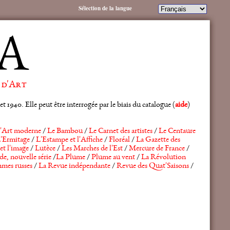
Sélection de la langue
A
 d'Art
 1940. Elle peut être interrogée par le biais du catalogue (
aide
)
'Art moderne
/
Le Bambou
/
Le Carnet des artistes
/
Le Centaure
'Ermitage
/
L'Estampe et l'Affiche
/
Floréal
/
La Gazette des
et l'image
/
Lutèce
/
Les Marches de l'Est
/
Mercure de France
/
de, nouvelle série
/
La Plume
/
Plume au vent
/
La Révolution
mes russes
/
La Revue indépendante
/
Revue des Quat'Saisons
/