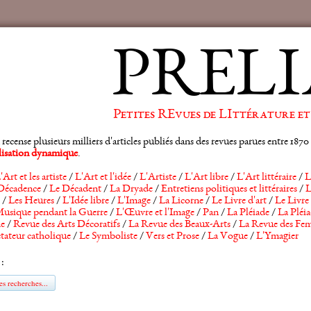
PRELI
Petites REvues de LIttérature et
ense plusieurs milliers d'articles publiés dans des revues parues entre 1870 et
alisation dynamique
.
'Art et les artiste
/
L'Art et l'idée
/
L'Artiste
/
L'Art libre
/
L'Art littéraire
/
L
Décadence
/
Le Décadent
/
La Dryade
/
Entretiens politiques et littéraires
/
L
/
Les Heures
/
L'Idée libre
/
L'Image
/
La Licorne
/
Le Livre d'art
/
Le Livre 
usique pendant la Guerre
/
L'Œuvre et l'Image
/
Pan
/
La Pléiade
/
La Pléia
he
/
Revue des Arts Décoratifs
/
La Revue des Beaux-Arts
/
La Revue des Fem
tateur catholique
/
Le Symboliste
/
Vers et Prose
/
La Vogue
/
L'Ymagier
 :
s recherches...