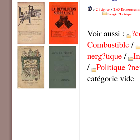
>
2 Science
>
2.65 Ressources na
?nergie ?lectrique
Voir aussi :
?c
Combustible
/
nerg?tique
/
I
/
Politique ?ne
catégorie vide