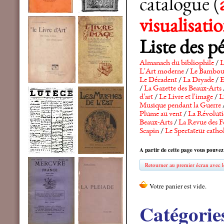
catalogue (
visualisat
Liste des p
Almanach du bibliophile
/
L
L'Art moderne
/
Le Bambo
Le Décadent
/
La Dryade
/
E
/
La Gazette des Beaux-Arts
d'art
/
Le Livre et l'image
/
L
Musique pendant la Guerre
Plume au vent
/
La Révolutio
Beaux-Arts
/
La Revue des F
Scapin
/
Le Spectateur catho
A partir de cette page vous pouvez
Retourner au premier écran avec le
Catégorie