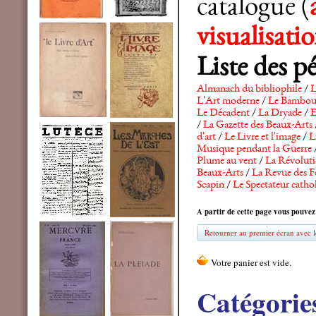
catalogue (
visualisat
Liste des p
Almanach du bibliophile
/
L
L'Art moderne
/
Le Bambo
Le Décadent
/
La Dryade
/
E
/
La Gazette des Beaux-Arts
d'art
/
Le Livre et l'image
/
L
Musique pendant la Guerre
Plume au vent
/
La Révolutio
Beaux-Arts
/
La Revue des F
Scapin
/
Le Spectateur catho
A partir de cette page vous pouvez
Retourner au premier écran avec le
Catégorie