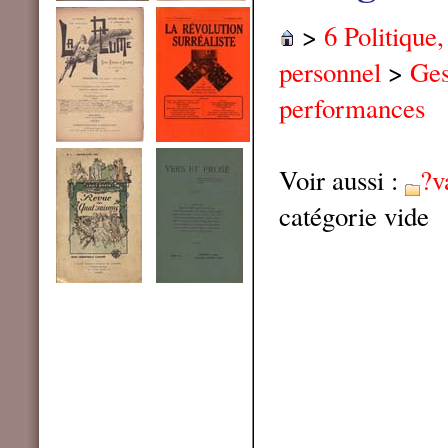
>
6 Politique
personnel
>
Ges
performances
Voir aussi :
?v
catégorie vide