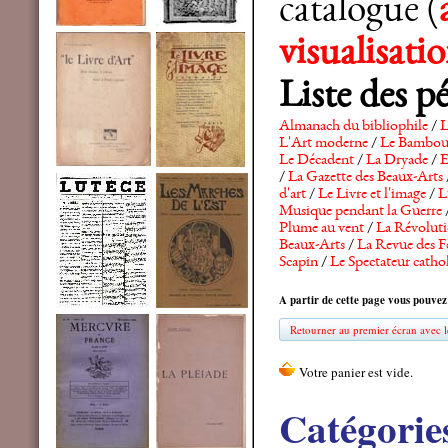
catalogue (
visualisat
Liste des p
Almanach du bibliophile
/
L
L'Art moderne
/
Le Bambo
Le Décadent
/
La Dryade
/
E
/
La Gazette des Beaux-Arts
d'art
/
Le Livre et l'image
/
L
Musique pendant la Guerre
Plume au vent
/
La Révolutio
Beaux-Arts
/
La Revue des F
Scapin
/
Le Spectateur catho
A partir de cette page vous pouvez
Retourner au premier écran avec le
Catégorie