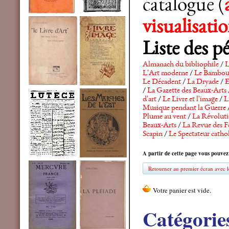
catalogue (
visualisat
Liste des p
Almanach du bibliophile
/
L
L'Art moderne
/
Le Bambo
Le Décadent
/
La Dryade
/
E
/
La Gazette des Beaux-Arts
d'art
/
Le Livre et l'image
/
L
Musique pendant la Guerre
Plume au vent
/
La Révolutio
Beaux-Arts
/
La Revue des F
Scapin
/
Le Spectateur catho
A partir de cette page vous pouvez
Retourner au premier écran avec le
Catégorie