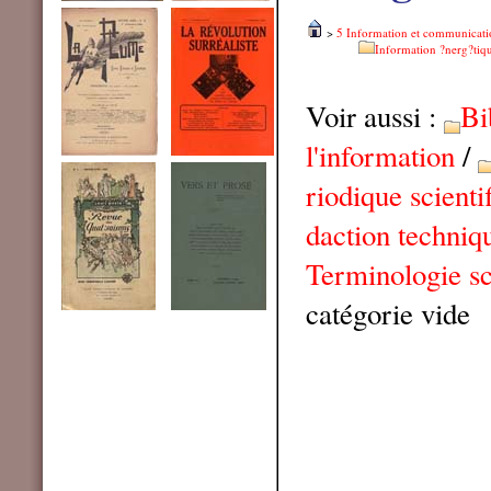
>
5 Information et communicati
Information ?nerg?tiq
Voir aussi :
Bi
l'information
/
riodique scienti
daction techniq
Terminologie sc
catégorie vide