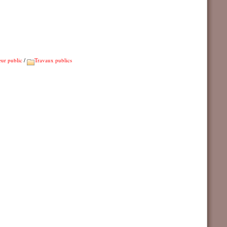
eur public
/
Travaux publics