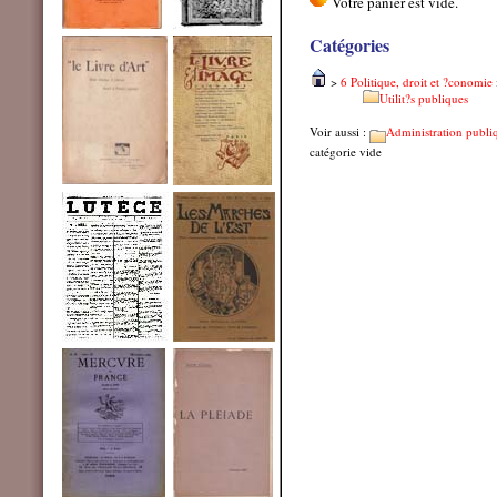
Catégories
>
6 Politique, droit et ?conomie
Utilit?s publiques
Voir aussi :
Administration publi
catégorie vide