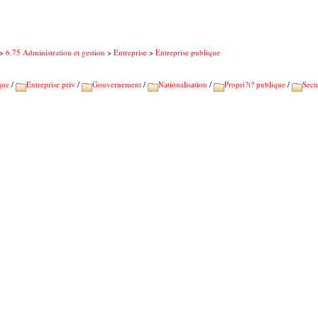
>
6.75 Administration et gestion
>
Entreprise
>
Entreprise publique
que
/
Entreprise priv
/
Gouvernement
/
Nationalisation
/
Propri?t? publique
/
Sect