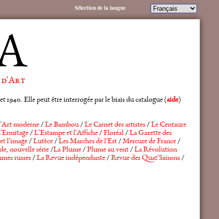
Sélection de la langue
A
 d'Art
 1940. Elle peut être interrogée par le biais du catalogue (
aide
)
'Art moderne
/
Le Bambou
/
Le Carnet des artistes
/
Le Centaure
'Ermitage
/
L'Estampe et l'Affiche
/
Floréal
/
La Gazette des
et l'image
/
Lutèce
/
Les Marches de l'Est
/
Mercure de France
/
de, nouvelle série
/
La Plume
/
Plume au vent
/
La Révolution
mes russes
/
La Revue indépendante
/
Revue des Quat'Saisons
/