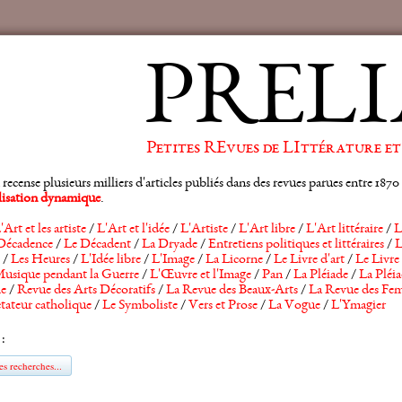
PRELI
Petites REvues de LIttérature et
ense plusieurs milliers d'articles publiés dans des revues parues entre 1870 et
alisation dynamique
.
'Art et les artiste
/
L'Art et l'idée
/
L'Artiste
/
L'Art libre
/
L'Art littéraire
/
L
Décadence
/
Le Décadent
/
La Dryade
/
Entretiens politiques et littéraires
/
L
/
Les Heures
/
L'Idée libre
/
L'Image
/
La Licorne
/
Le Livre d'art
/
Le Livre 
usique pendant la Guerre
/
L'Œuvre et l'Image
/
Pan
/
La Pléiade
/
La Pléia
he
/
Revue des Arts Décoratifs
/
La Revue des Beaux-Arts
/
La Revue des Fem
tateur catholique
/
Le Symboliste
/
Vers et Prose
/
La Vogue
/
L'Ymagier
 :
s recherches...