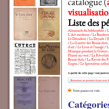
catalogue (
visualisat
Liste des p
Almanach du bibliophile
/
L
L'Art moderne
/
Le Bambo
Le Décadent
/
La Dryade
/
E
/
La Gazette des Beaux-Arts
d'art
/
Le Livre et l'image
/
L
Musique pendant la Guerre
Plume au vent
/
La Révolutio
Beaux-Arts
/
La Revue des F
Scapin
/
Le Spectateur catho
A partir de cette page vous pouvez
Retourner au premier écran avec le
Catégorie