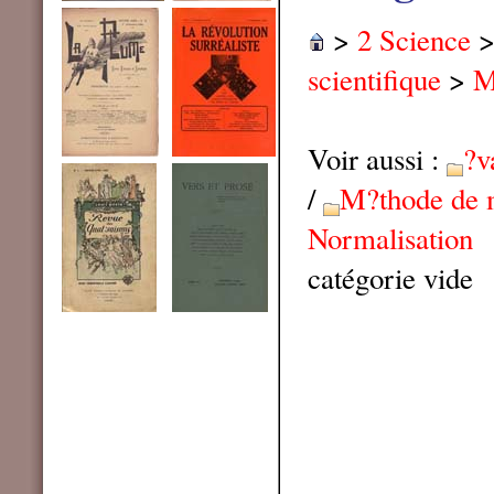
>
2 Science
scientifique
>
M
Voir aussi :
?v
/
M?thode de 
Normalisation
catégorie vide