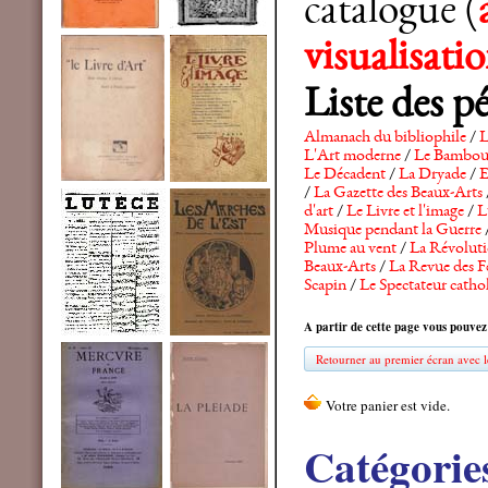
catalogue (
visualisat
Liste des p
Almanach du bibliophile
/
L
L'Art moderne
/
Le Bambo
Le Décadent
/
La Dryade
/
E
/
La Gazette des Beaux-Arts
d'art
/
Le Livre et l'image
/
L
Musique pendant la Guerre
Plume au vent
/
La Révolutio
Beaux-Arts
/
La Revue des F
Scapin
/
Le Spectateur catho
A partir de cette page vous pouvez
Retourner au premier écran avec le
Catégorie