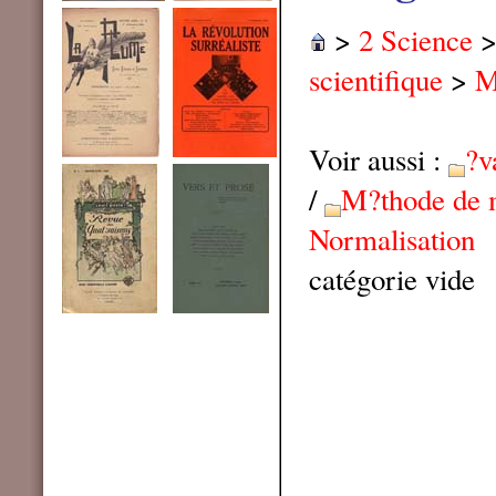
>
2 Science
scientifique
>
M
Voir aussi :
?v
/
M?thode de 
Normalisation
catégorie vide