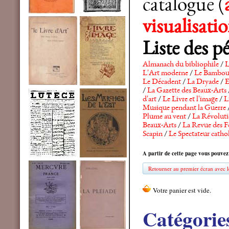
catalogue (
visualisat
Liste des p
Almanach du bibliophile
/
L
L'Art moderne
/
Le Bambo
Le Décadent
/
La Dryade
/
E
/
La Gazette des Beaux-Arts
d'art
/
Le Livre et l'image
/
L
Musique pendant la Guerre
Plume au vent
/
La Révolutio
Beaux-Arts
/
La Revue des F
Scapin
/
Le Spectateur catho
A partir de cette page vous pouvez
Retourner au premier écran avec le
Catégorie