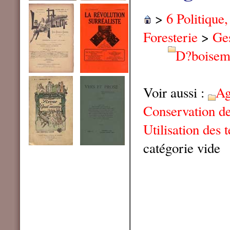
>
6 Politique
Foresterie
>
Ges
D?boisem
Voir aussi :
Ag
Conservation de
Utilisation des t
catégorie vide