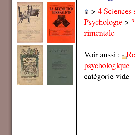
>
4 Sciences 
Psychologie
>
?
rimentale
Voir aussi :
Re
psychologique
catégorie vide