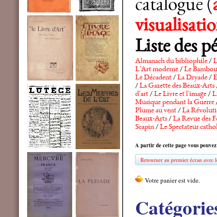
catalogue (
visualisat
Liste des p
Almanach du bibliophile
/
L
L'Art moderne
/
Le Bambo
Le Décadent
/
La Dryade
/
E
/
La Gazette des Beaux-Arts
d'art
/
Le Livre et l'image
/
L
Musique pendant la Guerre
Plume au vent
/
La Révolutio
Beaux-Arts
/
La Revue des F
Scapin
/
Le Spectateur catho
A partir de cette page vous pouvez
Retourner au premier écran avec le
Catégorie