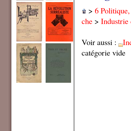
>
6 Politique
che
>
Industrie
Voir aussi :
In
catégorie vide