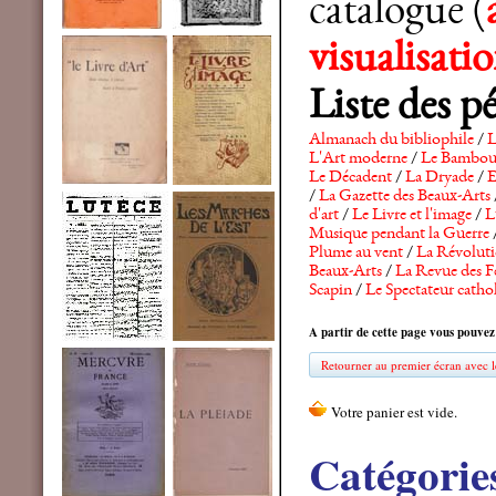
catalogue (
visualisat
Liste des p
Almanach du bibliophile
/
L
L'Art moderne
/
Le Bambo
Le Décadent
/
La Dryade
/
E
/
La Gazette des Beaux-Arts
d'art
/
Le Livre et l'image
/
L
Musique pendant la Guerre
Plume au vent
/
La Révolutio
Beaux-Arts
/
La Revue des F
Scapin
/
Le Spectateur catho
A partir de cette page vous pouvez
Retourner au premier écran avec le
Catégorie