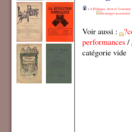
>
6 Politique, droit et ?conomie
Avantages accessoires
Voir aussi :
?c
performances
/
catégorie vide