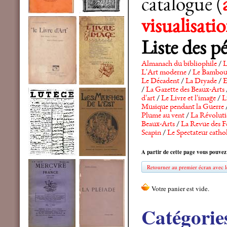
catalogue (
visualisat
Liste des p
Almanach du bibliophile
/
L
L'Art moderne
/
Le Bambo
Le Décadent
/
La Dryade
/
E
/
La Gazette des Beaux-Arts
d'art
/
Le Livre et l'image
/
L
Musique pendant la Guerre
Plume au vent
/
La Révolutio
Beaux-Arts
/
La Revue des F
Scapin
/
Le Spectateur catho
A partir de cette page vous pouvez
Retourner au premier écran avec le
Catégorie