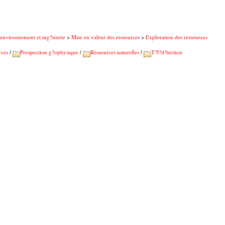
'environnement et ing?nierie
>
Mise en valeur des ressources
>
Exploration des ressources
rces
/
Prospection g?ophysique
/
Ressources naturelles
/
T?l?d?tection