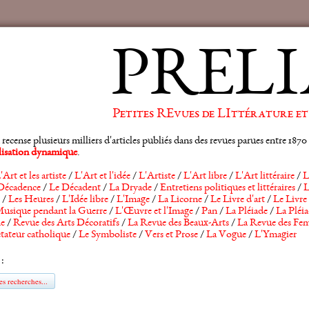
PRELI
Petites REvues de LIttérature et
ense plusieurs milliers d'articles publiés dans des revues parues entre 1870 et
alisation dynamique
.
'Art et les artiste
/
L'Art et l'idée
/
L'Artiste
/
L'Art libre
/
L'Art littéraire
/
L
Décadence
/
Le Décadent
/
La Dryade
/
Entretiens politiques et littéraires
/
L
/
Les Heures
/
L'Idée libre
/
L'Image
/
La Licorne
/
Le Livre d'art
/
Le Livre 
usique pendant la Guerre
/
L'Œuvre et l'Image
/
Pan
/
La Pléiade
/
La Pléia
he
/
Revue des Arts Décoratifs
/
La Revue des Beaux-Arts
/
La Revue des Fem
tateur catholique
/
Le Symboliste
/
Vers et Prose
/
La Vogue
/
L'Ymagier
 :
s recherches...