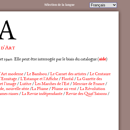
Sélection de la langue
A
 d'Art
 1940. Elle peut être interrogée par le biais du catalogue (
aide
)
'Art moderne
/
Le Bambou
/
Le Carnet des artistes
/
Le Centaure
'Ermitage
/
L'Estampe et l'Affiche
/
Floréal
/
La Gazette des
et l'image
/
Lutèce
/
Les Marches de l'Est
/
Mercure de France
/
de, nouvelle série
/
La Plume
/
Plume au vent
/
La Révolution
mes russes
/
La Revue indépendante
/
Revue des Quat'Saisons
/