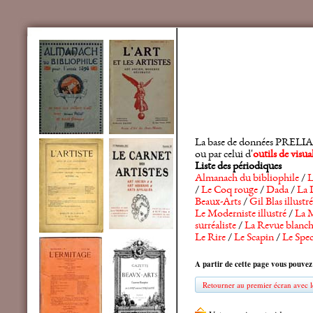
La base de données PRELIA rec
ou par celui d'
outils de visu
Liste des périodiques
Almanach du bibliophile
/
L
/
Le Coq rouge
/
Dada
/
La 
Beaux-Arts
/
Gil Blas illustré
Le Moderniste illustré
/
La M
surréaliste
/
La Revue blanc
Le Rire
/
Le Scapin
/
Le Spec
A partir de cette page vous pouvez
Retourner au premier écran avec le