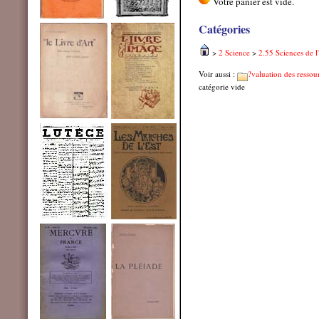
Catégories
>
2 Science
>
2.55 Sciences de l
Voir aussi :
?valuation des ressou
catégorie vide