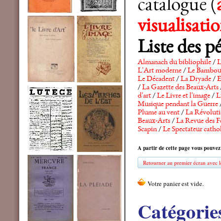
catalogue (
visualisat
Liste des p
Almanach du bibliophile
/
L
L'Art moderne
/
Le Bambo
Le Décadent
/
La Dryade
/
E
/
La Gazette des Beaux-Arts
d'art
/
Le Livre et l'image
/
L
Musique pendant la Guerre
Plume au vent
/
La Révolutio
Beaux-Arts
/
La Revue des F
Scapin
/
Le Spectateur catho
A partir de cette page vous pouvez
Retourner au premier écran avec le
Catégorie