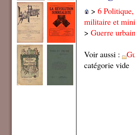
>
6 Politique
militaire et min
>
Guerre urbai
Voir aussi :
Gu
catégorie vide