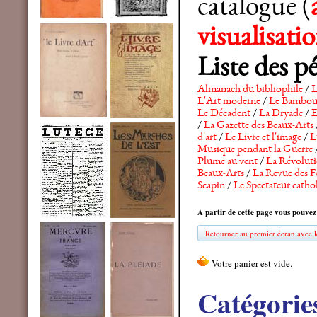
catalogue (
visualisat
Liste des p
Almanach du bibliophile
/
L
L'Art moderne
/
Le Bambo
Le Décadent
/
La Dryade
/
E
/
La Gazette des Beaux-Arts
d'art
/
Le Livre et l'image
/
L
Musique pendant la Guerre
Plume au vent
/
La Révolutio
Beaux-Arts
/
La Revue des F
Scapin
/
Le Spectateur catho
A partir de cette page vous pouvez
Retourner au premier écran avec le
Catégorie