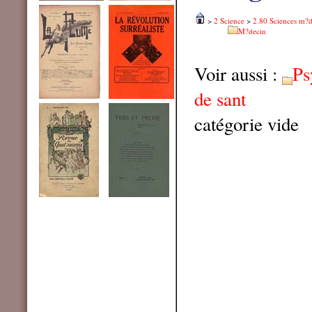
>
2 Science
>
2.80 Sciences m?d
M?decin
Voir aussi :
Ps
de sant
catégorie vide