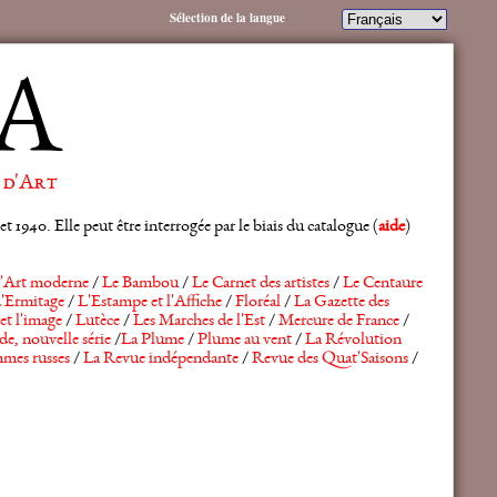
Sélection de la langue
A
 d'Art
 1940. Elle peut être interrogée par le biais du catalogue (
aide
)
'Art moderne
/
Le Bambou
/
Le Carnet des artistes
/
Le Centaure
'Ermitage
/
L'Estampe et l'Affiche
/
Floréal
/
La Gazette des
et l'image
/
Lutèce
/
Les Marches de l'Est
/
Mercure de France
/
de, nouvelle série
/
La Plume
/
Plume au vent
/
La Révolution
mes russes
/
La Revue indépendante
/
Revue des Quat'Saisons
/