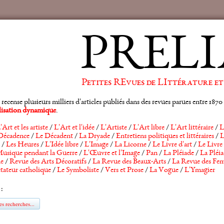
PRELI
Petites REvues de LIttérature et
ense plusieurs milliers d'articles publiés dans des revues parues entre 1870 et
alisation dynamique
.
'Art et les artiste
/
L'Art et l'idée
/
L'Artiste
/
L'Art libre
/
L'Art littéraire
/
L
Décadence
/
Le Décadent
/
La Dryade
/
Entretiens politiques et littéraires
/
L
/
Les Heures
/
L'Idée libre
/
L'Image
/
La Licorne
/
Le Livre d'art
/
Le Livre 
usique pendant la Guerre
/
L'Œuvre et l'Image
/
Pan
/
La Pléiade
/
La Pléia
he
/
Revue des Arts Décoratifs
/
La Revue des Beaux-Arts
/
La Revue des Fem
tateur catholique
/
Le Symboliste
/
Vers et Prose
/
La Vogue
/
L'Ymagier
 :
s recherches...