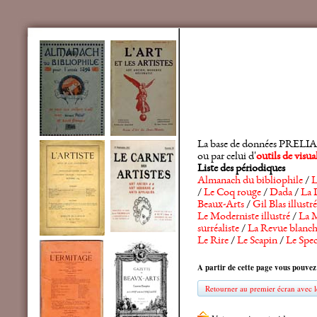
La base de données PRELIA rec
ou par celui d'
outils de visu
Liste des périodiques
Almanach du bibliophile
/
L
/
Le Coq rouge
/
Dada
/
La 
Beaux-Arts
/
Gil Blas illustré
Le Moderniste illustré
/
La M
surréaliste
/
La Revue blanc
Le Rire
/
Le Scapin
/
Le Spec
A partir de cette page vous pouvez
Retourner au premier écran avec le