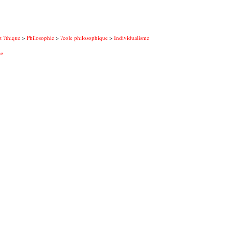
t ?thique
>
Philosophie
>
?cole philosophique
>
Individualisme
le