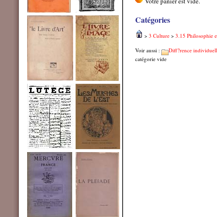
Catégories
>
3 Culture
>
3.15 Philosophie e
Voir aussi :
Diff?rence individuel
catégorie vide