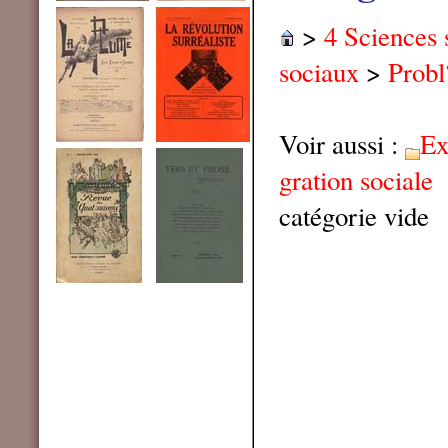
>
4 Sciences 
sociaux
>
Probl
Voir aussi :
Ex
gration sociale
catégorie vide