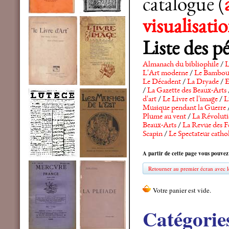
catalogue (
visualisat
Liste des p
Almanach du bibliophile
/
L
L'Art moderne
/
Le Bambo
Le Décadent
/
La Dryade
/
E
/
La Gazette des Beaux-Arts
d'art
/
Le Livre et l'image
/
L
Musique pendant la Guerre
Plume au vent
/
La Révolutio
Beaux-Arts
/
La Revue des F
Scapin
/
Le Spectateur catho
A partir de cette page vous pouvez
Retourner au premier écran avec le
Catégorie