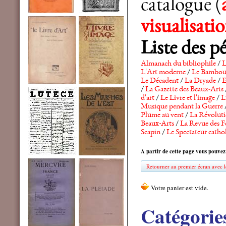
catalogue (
visualisat
Liste des p
Almanach du bibliophile
/
L
L'Art moderne
/
Le Bambo
Le Décadent
/
La Dryade
/
E
/
La Gazette des Beaux-Arts
d'art
/
Le Livre et l'image
/
L
Musique pendant la Guerre
Plume au vent
/
La Révolutio
Beaux-Arts
/
La Revue des F
Scapin
/
Le Spectateur catho
A partir de cette page vous pouvez
Retourner au premier écran avec le
Catégorie