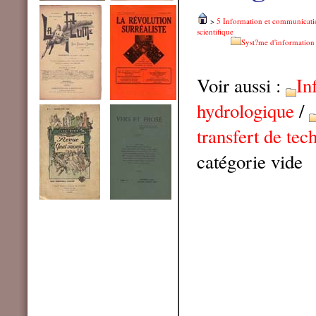
>
5 Information et communicati
scientifique
Syst?me d'information 
Voir aussi :
In
hydrologique
/
transfert de tec
catégorie vide