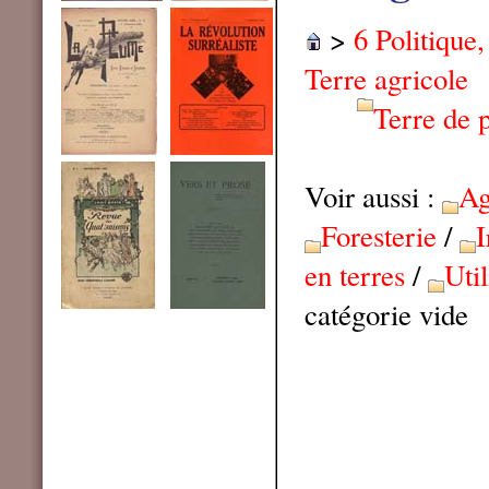
>
6 Politique
Terre agricole
Terre de 
Voir aussi :
Ag
Foresterie
/
I
en terres
/
Util
catégorie vide