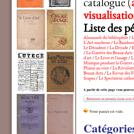
catalogue (
visualisat
Liste des p
Almanach du bibliophile
/
L
L'Art moderne
/
Le Bambo
Le Décadent
/
La Dryade
/
E
/
La Gazette des Beaux-Arts
d'art
/
Le Livre et l'image
/
L
Musique pendant la Guerre
Plume au vent
/
La Révolutio
Beaux-Arts
/
La Revue des F
Scapin
/
Le Spectateur catho
A partir de cette page vous pouvez
Retourner au premier écran avec le
Catégorie