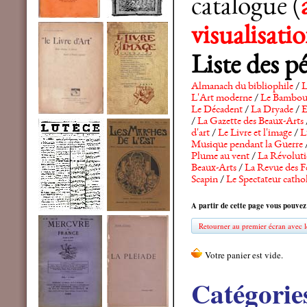
catalogue (
visualisat
Liste des p
Almanach du bibliophile
/
L
L'Art moderne
/
Le Bambo
Le Décadent
/
La Dryade
/
E
/
La Gazette des Beaux-Arts
d'art
/
Le Livre et l'image
/
L
Musique pendant la Guerre
Plume au vent
/
La Révolutio
Beaux-Arts
/
La Revue des F
Scapin
/
Le Spectateur catho
A partir de cette page vous pouvez
Retourner au premier écran avec le
Catégorie