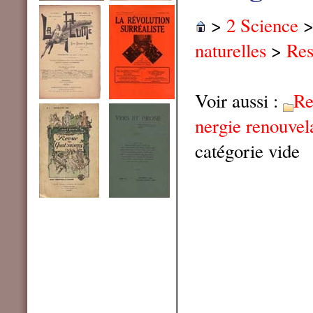
>
2 Science
naturelles
>
Res
Voir aussi :
Re
nergie renouvel
catégorie vide