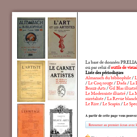
La base de données PRELIA rec
ou par celui d'
outils de visu
Liste des périodiques
Almanach du bibliophile
/
L
/
Le Coq rouge
/
Dada
/
La 
Beaux-Arts
/
Gil Blas illustré
Le Moderniste illustré
/
La M
surréaliste
/
La Revue blanc
Le Rire
/
Le Scapin
/
Le Spec
A partir de cette page vous pouvez
Retourner au premier écran avec le