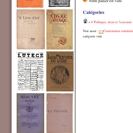
Catégories
>
6 Politique, droit et ?conomie
Voir aussi :
Contestation estudian
catégorie vide