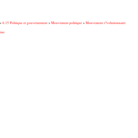
>
6.15 Politique et gouvernement
>
Mouvement politique
>
Mouvement r?volutionnaire
tine