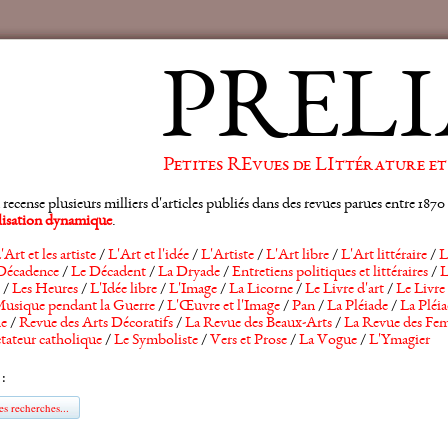
PRELI
Petites REvues de LIttérature et
ense plusieurs milliers d'articles publiés dans des revues parues entre 1870 et
alisation dynamique
.
'Art et les artiste
/
L'Art et l'idée
/
L'Artiste
/
L'Art libre
/
L'Art littéraire
/
L
Décadence
/
Le Décadent
/
La Dryade
/
Entretiens politiques et littéraires
/
L
/
Les Heures
/
L'Idée libre
/
L'Image
/
La Licorne
/
Le Livre d'art
/
Le Livre 
usique pendant la Guerre
/
L'Œuvre et l'Image
/
Pan
/
La Pléiade
/
La Pléia
he
/
Revue des Arts Décoratifs
/
La Revue des Beaux-Arts
/
La Revue des Fem
tateur catholique
/
Le Symboliste
/
Vers et Prose
/
La Vogue
/
L'Ymagier
 :
s recherches...