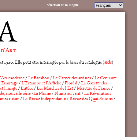
Sélection de la langue
A
 d'Art
 1940. Elle peut être interrogée par le biais du catalogue (
aide
)
'Art moderne
/
Le Bambou
/
Le Carnet des artistes
/
Le Centaure
'Ermitage
/
L'Estampe et l'Affiche
/
Floréal
/
La Gazette des
et l'image
/
Lutèce
/
Les Marches de l'Est
/
Mercure de France
/
de, nouvelle série
/
La Plume
/
Plume au vent
/
La Révolution
mes russes
/
La Revue indépendante
/
Revue des Quat'Saisons
/