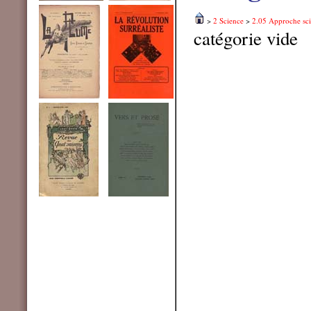
>
2 Science
>
2.05 Approche sci
catégorie vide