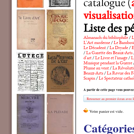
catalogue (
visualisat
Liste des p
Almanach du bibliophile
/
L
L'Art moderne
/
Le Bambo
Le Décadent
/
La Dryade
/
E
/
La Gazette des Beaux-Arts
d'art
/
Le Livre et l'image
/
L
Musique pendant la Guerre
Plume au vent
/
La Révolutio
Beaux-Arts
/
La Revue des F
Scapin
/
Le Spectateur catho
A partir de cette page vous pouvez
Retourner au premier écran avec le
Catégorie