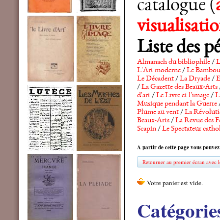
catalogue (
visualisat
Liste des p
Almanach du bibliophile
/
L
L'Art moderne
/
Le Bambo
Le Décadent
/
La Dryade
/
E
/
La Gazette des Beaux-Arts
d'art
/
Le Livre et l'image
/
L
Musique pendant la Guerre
Plume au vent
/
La Révolutio
Beaux-Arts
/
La Revue des F
Scapin
/
Le Spectateur catho
A partir de cette page vous pouvez
Retourner au premier écran avec le
Catégorie