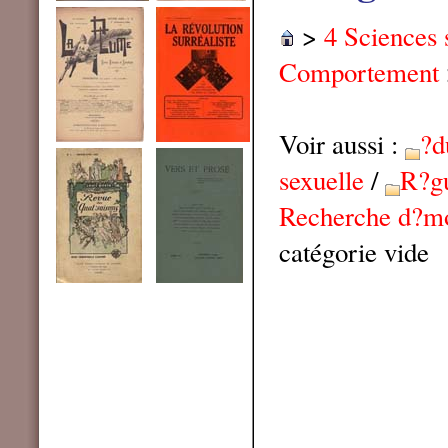
>
4 Sciences 
Comportement
Voir aussi :
?d
sexuelle
/
R?gu
Recherche d?m
catégorie vide