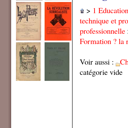
>
1 Educatio
technique et pr
professionnelle
Formation ? la 
Voir aussi :
Ch
catégorie vide