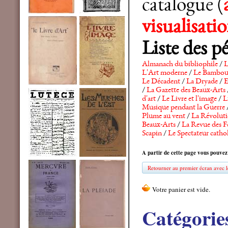
catalogue (
visualisat
Liste des p
Almanach du bibliophile
/
L
L'Art moderne
/
Le Bambo
Le Décadent
/
La Dryade
/
E
/
La Gazette des Beaux-Arts
d'art
/
Le Livre et l'image
/
L
Musique pendant la Guerre
Plume au vent
/
La Révolutio
Beaux-Arts
/
La Revue des F
Scapin
/
Le Spectateur catho
A partir de cette page vous pouvez
Retourner au premier écran avec le
Catégorie